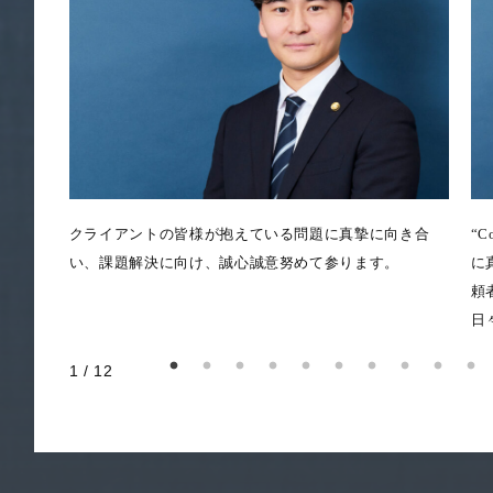
クライアントの皆様が抱えている問題に真摯に向き合
“C
い、課題解決に向け、誠心誠意努めて参ります。
に
頼
日
1
/
12