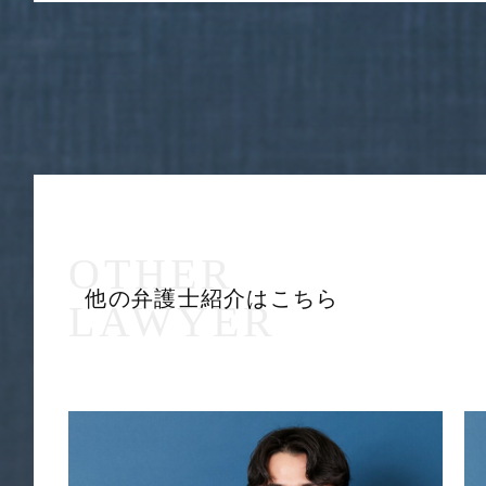
弁
護
士
石
OTHER
黒
他の弁護士紹介はこちら
泰
LAWYER
地
TAICHI
ISHIGURO